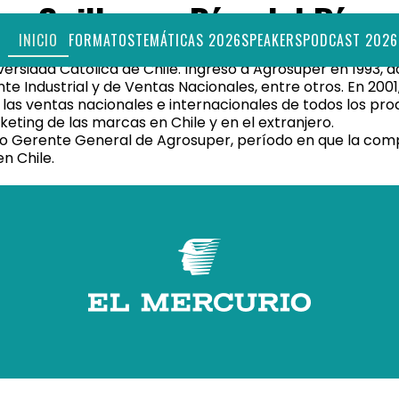
Guillermo Díaz del Río
INICIO
FORMATOS
TEMÁTICAS 2026
SPEAKERS
PODCAST 2026
versidad Católica de Chile. Ingresó a Agrosuper en 1993, 
e Industrial y de Ventas Nacionales, entre otros. En 20
e las ventas nacionales e internacionales de todos los pr
eting de las marcas en Chile y en el extranjero.
o Gerente General de Agrosuper, período en que la com
n Chile.